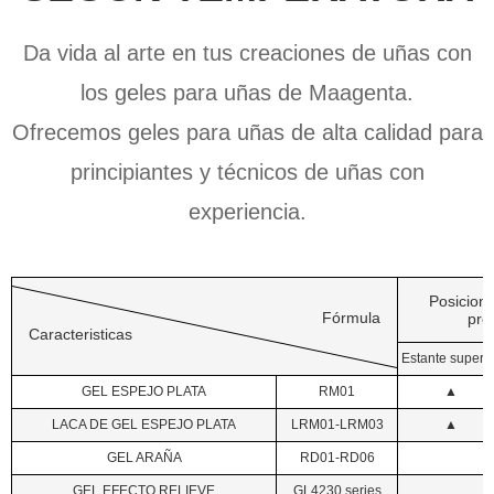
Da vida al arte en tus creaciones de uñas con
los geles para uñas de Maagenta.
Ofrecemos geles para uñas de alta calidad para
principiantes y técnicos de uñas con
experiencia.
Posicion
Fórmula
pro
Caracteristicas
Estante superi
GEL ESPEJO PLATA
RM01
▲
LACA DE GEL ESPEJO PLATA
LRM01-LRM03
▲
GEL ARAÑA
RD01-RD06
GEL EFECTO RELIEVE
GL4230 series