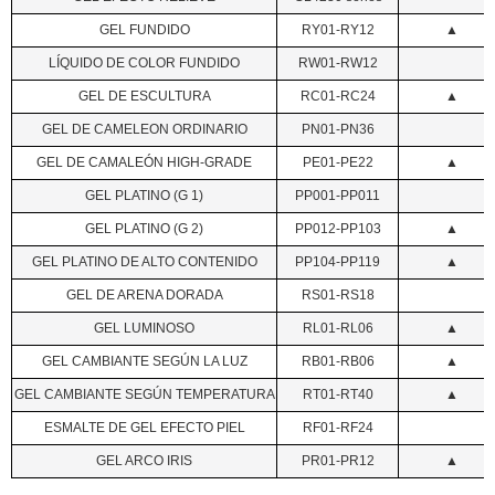
GEL FUNDIDO
RY01-RY12
▲
LÍQUIDO DE COLOR FUNDIDO
RW01-RW12
GEL DE ESCULTURA
RC01-RC24
▲
GEL DE CAMELEON ORDINARIO
PN01-PN36
GEL DE CAMALEÓN HIGH-GRADE
PE01-PE22
▲
GEL PLATINO (G 1)
PP001-PP011
GEL PLATINO (G 2)
PP012-PP103
▲
GEL PLATINO DE ALTO CONTENIDO
PP104-PP119
▲
GEL DE ARENA DORADA
RS01-RS18
GEL LUMINOSO
RL01-RL06
▲
GEL CAMBIANTE SEGÚN LA LUZ
RB01-RB06
▲
GEL CAMBIANTE SEGÚN TEMPERATURA
RT01-RT40
▲
ESMALTE DE GEL EFECTO PIEL
RF01-RF24
GEL ARCO IRIS
PR01-PR12
▲