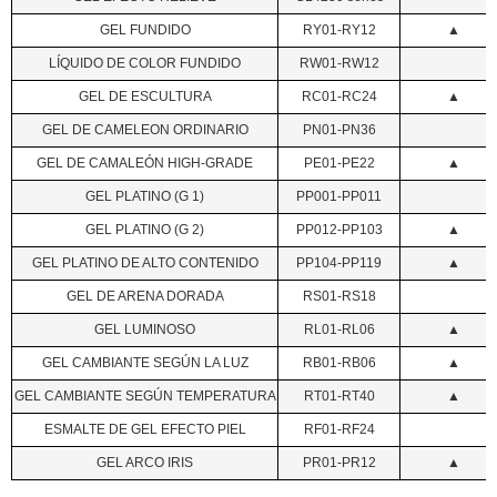
GEL FUNDIDO
RY01-RY12
▲
LÍQUIDO DE COLOR FUNDIDO
RW01-RW12
GEL DE ESCULTURA
RC01-RC24
▲
GEL DE CAMELEON ORDINARIO
PN01-PN36
GEL DE CAMALEÓN HIGH-GRADE
PE01-PE22
▲
GEL PLATINO (G 1)
PP001-PP011
GEL PLATINO (G 2)
PP012-PP103
▲
GEL PLATINO DE ALTO CONTENIDO
PP104-PP119
▲
GEL DE ARENA DORADA
RS01-RS18
GEL LUMINOSO
RL01-RL06
▲
GEL CAMBIANTE SEGÚN LA LUZ
RB01-RB06
▲
GEL CAMBIANTE SEGÚN TEMPERATURA
RT01-RT40
▲
ESMALTE DE GEL EFECTO PIEL
RF01-RF24
GEL ARCO IRIS
PR01-PR12
▲