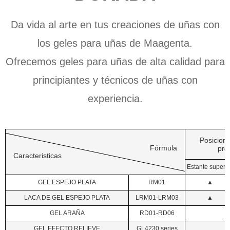
Da vida al arte en tus creaciones de uñas con
los geles para uñas de Maagenta.
Ofrecemos geles para uñas de alta calidad para
principiantes y técnicos de uñas con
experiencia.
Posicion
Fórmula
pro
Caracteristicas
Estante superi
GEL ESPEJO PLATA
RM01
▲
LACA DE GEL ESPEJO PLATA
LRM01-LRM03
▲
GEL ARAÑA
RD01-RD06
GEL EFECTO RELIEVE
GL4230 series