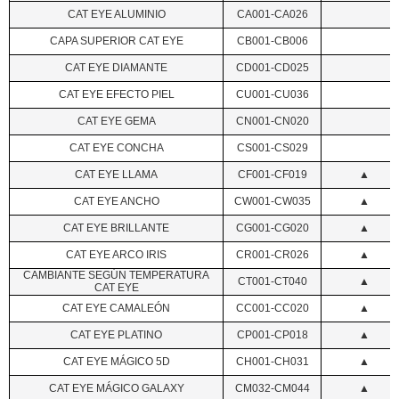
CAT EYE ALUMINIO
CA001-CA026
CAPA SUPERIOR CAT EYE
CB001-CB006
CAT EYE DIAMANTE
CD001-CD025
CAT EYE EFECTO PIEL
CU001-CU036
CAT EYE GEMA
CN001-CN020
CAT EYE CONCHA
CS001-CS029
CAT EYE LLAMA
CF001-CF019
▲
CAT EYE ANCHO
CW001-CW035
▲
CAT EYE BRILLANTE
CG001-CG020
▲
CAT EYE ARCO IRIS
CR001-CR026
▲
CAMBIANTE SEGÚN TEMPERATURA
CT001-CT040
▲
CAT EYE
CAT EYE CAMALEÓN
CC001-CC020
▲
CAT EYE PLATINO
CP001-CP018
▲
CAT EYE MÁGICO 5D
CH001-CH031
▲
CAT EYE MÁGICO GALAXY
CM032-CM044
▲