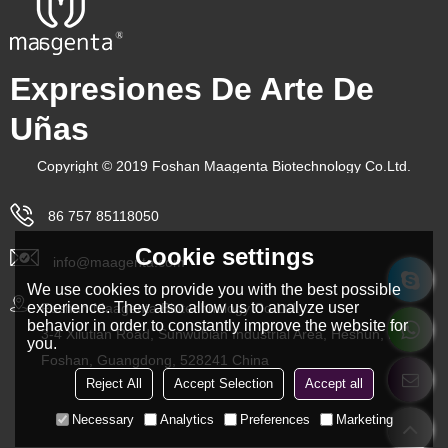
Expresiones De Arte De
Uñas
Copyright © 2019 Foshan Maagenta Biotechnology Co.Ltd.
86 757 85118050
Cookie settings
info@maagenta.com
We use cookies to provide you with the best possible
experience. They also allow us to analyze user
Foshan Maagenta Biotechnology Co.Ltd.
behavior in order to constantly improve the website for
3-4 Xilutian Road, Sunwubian Industrial Area, Heshun, Lishui,
you.
Foshan, Guangdong, 528241 China
Reject All
Accept Selection
Accept all
Necessary
Analytics
Preferences
Marketing