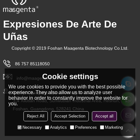
Expresiones De Arte De
Uñas
Copyright © 2019 Foshan Maagenta Biotechnology Co.Ltd.
86 757 85118050
Cookie settings
info@maagenta.com
We use cookies to provide you with the best possible
experience. They also allow us to analyze user
Foshan Maagenta Biotechnology Co.Ltd.
behavior in order to constantly improve the website for
3-4 Xilutian Road, Sunwubian Industrial Area, Heshun, Lishui,
you.
Foshan, Guangdong, 528241 China
Reject All
Accept Selection
Accept all
Necessary
Analytics
Preferences
Marketing