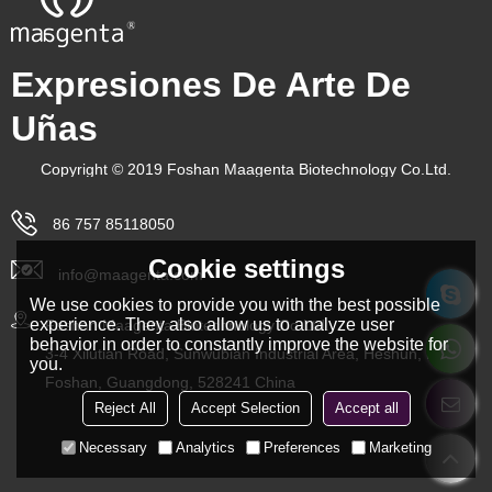
Expresiones De Arte De
Uñas
Copyright © 2019 Foshan Maagenta Biotechnology Co.Ltd.
86 757 85118050
Cookie settings
info@maagenta.com
We use cookies to provide you with the best possible
experience. They also allow us to analyze user
Foshan Maagenta Biotechnology Co.Ltd.
behavior in order to constantly improve the website for
3-4 Xilutian Road, Sunwubian Industrial Area, Heshun, Lishui,
you.
Foshan, Guangdong, 528241 China
Reject All
Accept Selection
Accept all
Necessary
Analytics
Preferences
Marketing