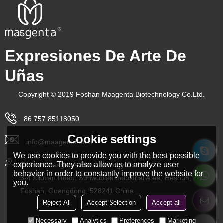
Expresiones De Arte De
Uñas
Copyright © 2019 Foshan Maagenta Biotechnology Co.Ltd.
86 757 85118050
Cookie settings
info@maagenta.com
We use cookies to provide you with the best possible
experience. They also allow us to analyze user
Foshan Maagenta Biotechnology Co.Ltd.
behavior in order to constantly improve the website for
3-4 Xilutian Road, Sunwubian Industrial Area, Heshun, Lishui,
you.
Foshan, Guangdong, 528241 China
Reject All
Accept Selection
Accept all
Necessary
Analytics
Preferences
Marketing