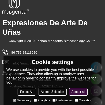
Expresiones De Arte De
Uñas
Copyright © 2019 Foshan Maagenta Biotechnology Co.Ltd.
86 757 85118050
Cookie settings
info@maagenta.com
We use cookies to provide you with the best possible
experience. They also allow us to analyze user
Foshan Maagenta Biotechnology Co.Ltd.
behavior in order to constantly improve the website for
3-4 Xilutian Road, Sunwubian Industrial Area, Heshun, Lishui,
you.
Foshan, Guangdong, 528241 China
Reject All
Accept Selection
Accept all
Necessary
Analytics
Preferences
Marketing