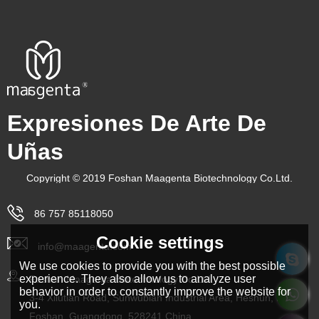
Expresiones De Arte De
Uñas
Copyright © 2019 Foshan Maagenta Biotechnology Co.Ltd.
86 757 85118050
Cookie settings
info@maagenta.com
We use cookies to provide you with the best possible
experience. They also allow us to analyze user
Foshan Maagenta Biotechnology Co.Ltd.
behavior in order to constantly improve the website for
3-4 Xilutian Road, Sunwubian Industrial Area, Heshun, Lishui,
you.
Foshan, Guangdong, 528241 China